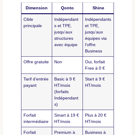
Dimension
Qonto
Shine
Cible
Indépendant
Indépendants
principale
s et TPE,
et TPE,
jusqu’aux
jusqu’aux
structures
équipes via
avec équipe
l’offre
Business
Offre gratuite
Non
Oui, forfait
Free à 0 €
Tarif d’entrée
Basic à 9 €
Start à 9 €
payant
HT/mois
HT/mois
(forfaits
Indépendant
s)
Forfait
Smart à 19 €
Plus à 20 €
intermédiaire
HT/mois
HT/mois
Forfait
Premium à
Business à