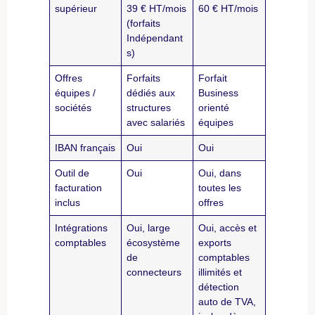
supérieur
39 € HT/mois
60 € HT/mois
(forfaits
Indépendant
s)
Offres
Forfaits
Forfait
équipes /
dédiés aux
Business
sociétés
structures
orienté
avec salariés
équipes
IBAN français
Oui
Oui
Outil de
Oui
Oui, dans
facturation
toutes les
inclus
offres
Intégrations
Oui, large
Oui, accès et
comptables
écosystème
exports
de
comptables
connecteurs
illimités et
détection
auto de TVA,