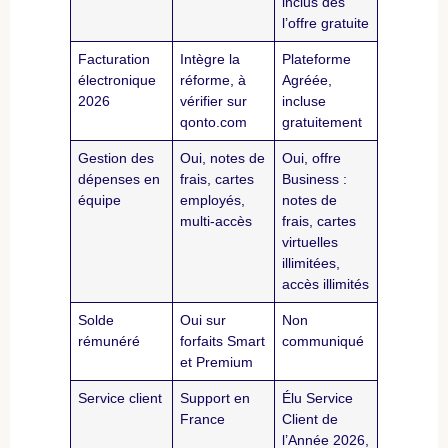
inclus dès
l’offre gratuite
Facturation
Intègre la
Plateforme
électronique
réforme, à
Agréée,
2026
vérifier sur
incluse
qonto.com
gratuitement
Gestion des
Oui, notes de
Oui, offre
dépenses en
frais, cartes
Business :
équipe
employés,
notes de
multi-accès
frais, cartes
virtuelles
illimitées,
accès illimités
Solde
Oui sur
Non
rémunéré
forfaits Smart
communiqué
et Premium
Service client
Support en
Élu Service
France
Client de
l’Année 2026,