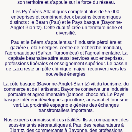
son territoire et s’appuie sur la force du réseau.
Les Pyrénées-Atlantiques comptent plus de 55 000
entreprises et combinent deux bassins économiques
distincts : le Béarn (Pau) et le Pays basque (Bayonne-
Anglet-Biarritz). Cette dualité crée un territoire riche et
diversifié.
Pau et le Béarn s’appuient sur l’industrie pétrolière et
gazière (TotalEnergies, centre de recherche mondial),
l’aéronautique (Safran, Turboméca) et l’agroalimentaire. La
capitale béarnaise attire aussi services aux entreprises,
professions libérales et enseignement supérieur. Le bassin
de Lacq reste un pôle chimique majeur reconverti vers les
nouvelles énergies.
La côte basque (Bayonne-Anglet-Biarritz) vit du tourisme, du
commerce et de l’artisanat. Bayonne conserve une industrie
portuaire et agroalimentaire (jambon, chocolat). Le Pays
basque intérieur développe agriculture, artisanat et tourisme
vert. La proximité espagnole génère des échanges
transfrontaliers importants.
Nos experts connaissent ces réalités. Ils accompagnent des
sous-traitants aéronautiques à Pau, des restaurateurs à
Biarritz, des commerçants à Bayonne, des professions